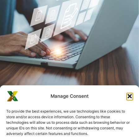
Qu’est-ce qu’un document conforme
Manage Consent
Peppol ?
À l’approche de l’obligation de facturation électronique en
To provide the best experiences, we use technologies like cookies to
Belgique prévue pour janvier 2026, un terme revient souvent :
store and/or access device information. Consenting to these
technologies will allow us to process data such as browsing behavior or
document conforme...
unique IDs on this site. Not consenting or withdrawing consent, may
Meer Lezen
adversely affect certain features and functions.