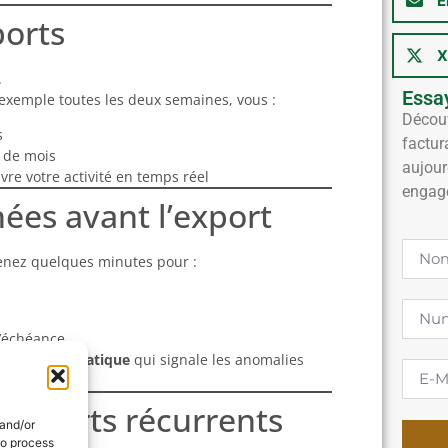
E
ports
X
.
Essa
exemple toutes les deux semaines, vous :
Découv
s
factur
n de mois
aujour
re votre activité en temps réel
engag
nées avant l’export
renez quelques minutes pour :
d’échéance
dation automatique
qui signale les anomalies
 exports récurrents
 and/or
to process