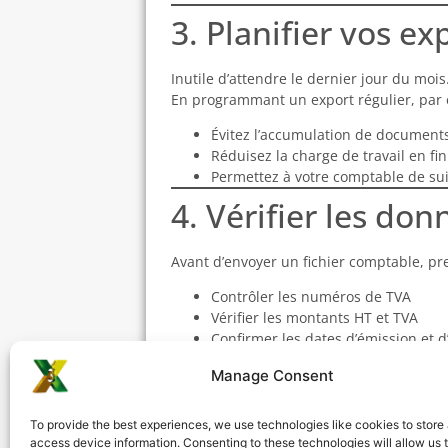
3. Planifier vos ex
Inutile d’attendre le dernier jour du mois
En programmant un export régulier, par 
Évitez l’accumulation de document
Réduisez la charge de travail en fi
Permettez à votre comptable de suiv
4. Vérifier les don
Avant d’envoyer un fichier comptable, p
Contrôler les numéros de TVA
Vérifier les montants HT et TVA
Confirmer les dates d’émission et 
Triox Tax inclut un module de
vali
Manage Consent
avant l’export.
5. Automatiser les
To provide the best experiences, we use technologies like cookies to store
access device information. Consenting to these technologies will allow us 