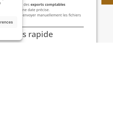
r
 pouvez définir des
exports comptables
comptable à une date précise.
à préparer et envoyer manuellement les fichiers
erences
n accès rapide
ntiel de conserver un historique organisé.
xports mensuels, ce qui vous permet de
el mois ou année.
agner du temps, réduire les erreurs et faciliter la
plifiées grâce à la centralisation,
 les normes belges.
transformez la gestion de vos exports comptables.