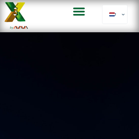
NL
by