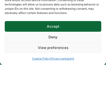
store and/or access device information. Consenting to these
technologies will allow us to process data such as browsing behavior or
unique IDs on this site. Not consenting or withdrawing consent, may
TRIOX Support & Hulp
adversely affect certain features and functions.
Heeft u het antwoord op uw vraag niet gevonden in de
bovenstaande rubrieken?
Accept
Deny
View preferences
Cookie Policy
Privacyverklaring