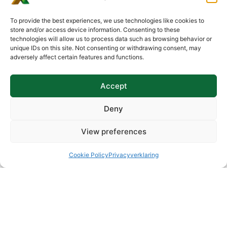
?
To provide the best experiences, we use technologies like cookies to
Étape 3 : Lorsque
store and/or access device information. Consenting to these
vous avez terminé
technologies will allow us to process data such as browsing behavior or
de remplir le
unique IDs on this site. Not consenting or withdrawing consent, may
formulaire, cliquez
adversely affect certain features and functions.
sur le bouton «
Appliquer ».
Accept
Deny
Étape 4 : Une fois le
View preferences
rapport finalisé, vous
pouvez le consulter.
Cookie Policy
Privacyverklaring