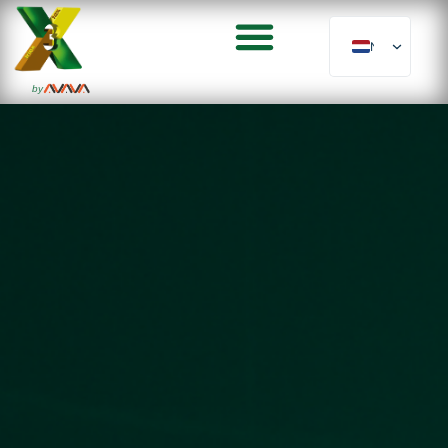
NL
by