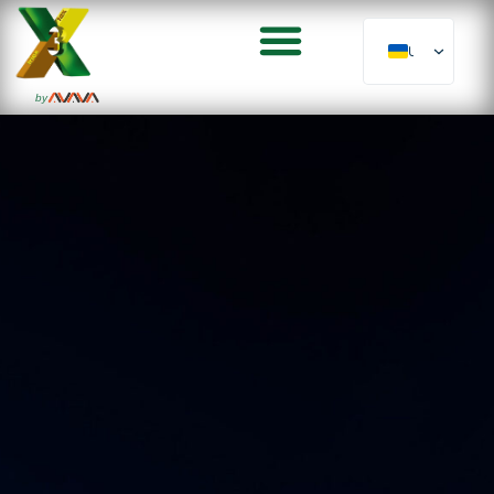
UK
by