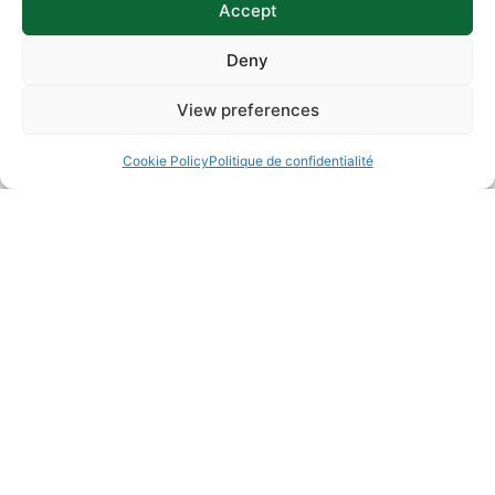
Accept
X
Threads
Deny
Essayez Triox gratuitement
View preferences
Découvrez comment Triox simplifie la facturation
électronique. Contactez-nous dès aujourd’hui pour
Cookie Policy
Politique de confidentialité
tester notre solution sans engagement.
Audit Gratuite