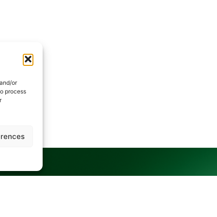
 and/or
to process
r
erences
йшли відповідь на своє зап
огти. Зв’яжіться з нами безпосередньо або перегляньте наш розді