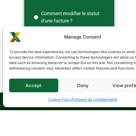
Comment modifier le statut
d'une facture ?
Manage Consent
Comment utiliser les alertes
dans une facture publiée ?
To provide the best experiences, we use technologies like cookies to store
access device information. Consenting to these technologies will allow us 
data such as browsing behavior or unique IDs on this site. Not consenting o
withdrawing consent, may adversely affect certain features and functions.
Accept
Deny
View pref
Cookie Policy
Politique de confidentialité
Не зна
Наша команда завжди готова вам допом