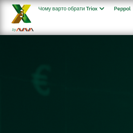
Чому варто обрати Triox
Peppol
by