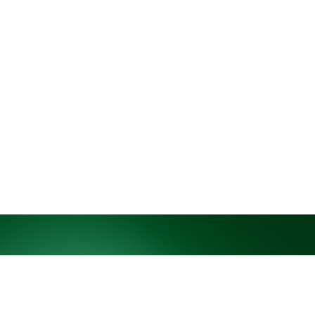
итання?
л «FAQ», щоб швидко знайти відповідь.