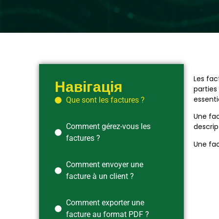
Les fac
Навігація
parties
essenti
Que sont les factures ?
Une fac
Comment gérez-vous les
descrip
factures ?
Une fac
Comment envoyer une
facture à un client ?
Comment exporter une
facture au format PDF ?