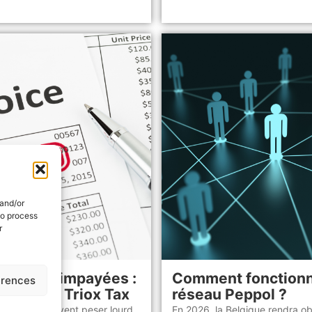
 and/or
to process
r
factures impayées :
Comment fonctionn
erences
égré dans Triox Tax
réseau Peppol ?
impayées peuvent peser lourd
En 2026, la Belgique rendra obl