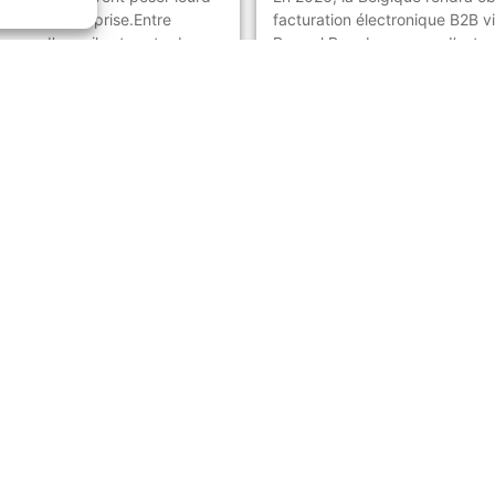
ie d’une entreprise.Entre
facturation électronique B2B vi
anges d’e-mails et perte de
Peppol.Pour beaucoup d’entrep
stion...
d’indépendants, cette technolo
Read More