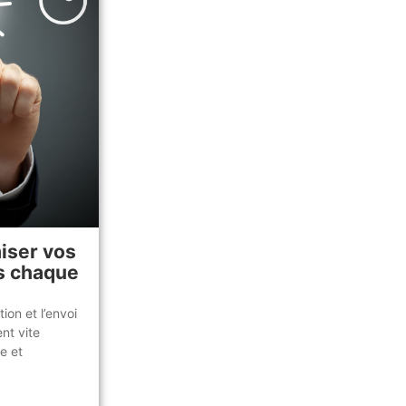
iser vos
s chaque
ion et l’envoi
nt vite
e et