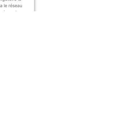
a le réseau
rises et
gie...