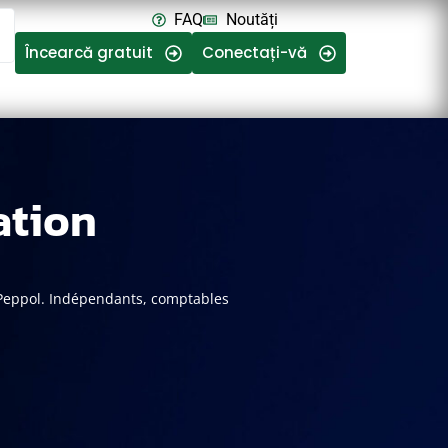
FAQ
Noutăți
Încearcă gratuit
Conectați-vă
ation
s Peppol. Indépendants, comptables