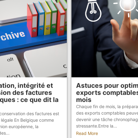
ion, intégrité et
Astuces pour optim
ion des factures
exports comptable
ques : ce que dit la
mois
Chaque fin de mois, la préparat
des exports comptables peuve
 conservation des factures est
devenir une tâche chronophag
n légale En Belgique comme
stressante.Entre la...
nion européenne, la
es...
Read More