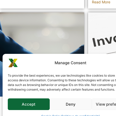
Read More
Manage Consent
To provide the best experiences, we use technologies like cookies to store
access device information. Consenting to these technologies will allow us 
data such as browsing behavior or unique IDs on this site. Not consenting o
withdrawing consent, may adversely affect certain features and functions.
Comment Triox Tax améliore
Suivi de 
Accept
Deny
View pref
la relation client-comptable
outil int
La relation entre un client et son comptable
Les factures 