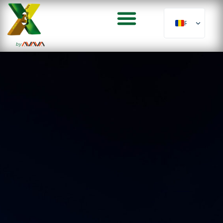
RO
by