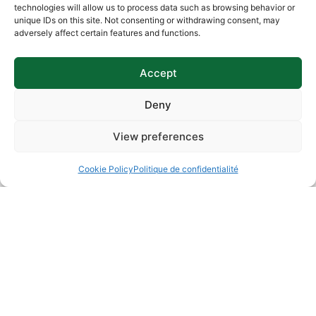
technologies will allow us to process data such as browsing behavior or
unique IDs on this site. Not consenting or withdrawing consent, may
Partager Cet Article
adversely affect certain features and functions.
Facebook
LinkedIn
Accept
Email
WhatsApp
Deny
X
Threads
View preferences
Essayez Triox gratuitement
Cookie Policy
Politique de confidentialité
Découvrez comment Triox simplifie la facturation
électronique. Contactez-nous dès aujourd’hui pour
tester notre solution sans engagement.