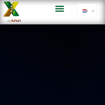
NL
by