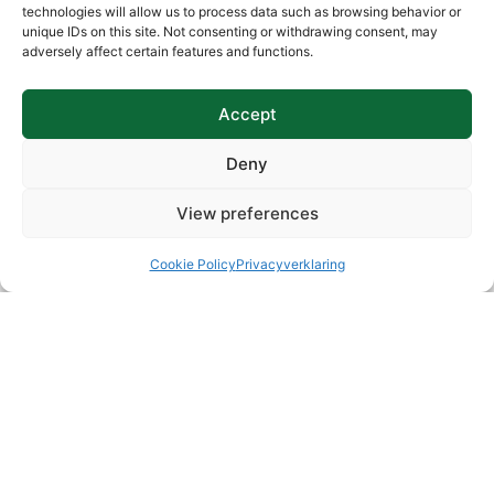
technologies will allow us to process data such as browsing behavior or
unique IDs on this site. Not consenting or withdrawing consent, may
Partager Cet Article
adversely affect certain features and functions.
Facebook
LinkedIn
Accept
Email
WhatsApp
Deny
X
Threads
View preferences
Essayez Triox gratuitement
Cookie Policy
Privacyverklaring
Découvrez comment Triox simplifie la facturation
électronique. Contactez-nous dès aujourd’hui pour
tester notre solution sans engagement.