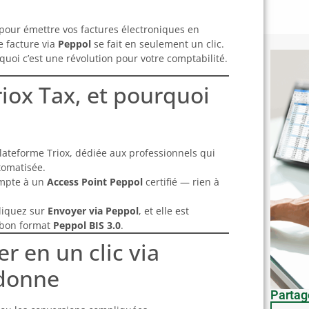
pour émettre vos factures électroniques en
e facture via
Peppol
se fait en seulement un clic.
uoi c’est une révolution pour votre comptabilité.
riox Tax, et pourquoi
lateforme Triox, dédiée aux professionnels qui
tomatisée.
ompte à un
Access Point Peppol
certifié — rien à
cliquez sur
Envoyer via Peppol
, et elle est
 bon format
Peppol BIS 3.0
.
r en un clic via
 donne
Partage