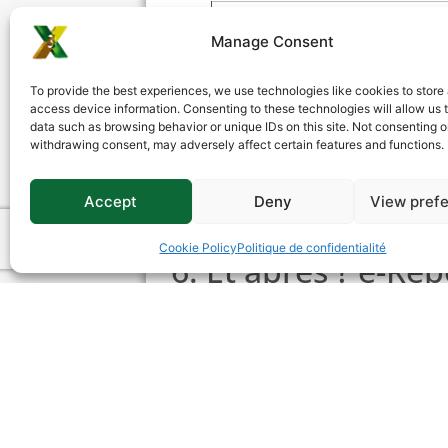
Avantage
Manage Consent
Ultra-rapide
To provide the best experiences, we use technologies like cookies to store
Repères clairs
access device information. Consenting to these technologies will allow us 
data such as browsing behavior or unique IDs on this site. Not consenting o
withdrawing consent, may adversely affect certain features and functions.
Fiabilité et conformité
Gain de productivité
Accept
Deny
View pref
Cookie Policy
Politique de confidentialité
6. Et après ? e-Re
Triox Tax est déjà prêt à évoluer vers
l’e
2028
. Ce système automatisera encore da
fiscale et simplifiera vos obligations décl
7. Conclusion & ap