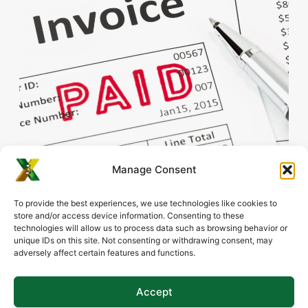
Manage Consent
To provide the best experiences, we use technologies like cookies to
Partager Cet Article
store and/or access device information. Consenting to these
technologies will allow us to process data such as browsing behavior or
Facebook
LinkedIn
unique IDs on this site. Not consenting or withdrawing consent, may
adversely affect certain features and functions.
Email
WhatsApp
Accept
X
Threads