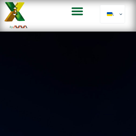
UK
by