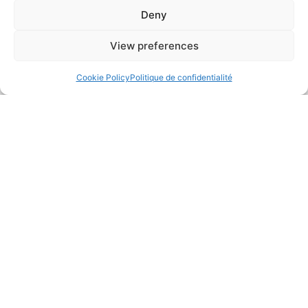
Deny
Essayez Triox gratuitement
Découvrez comment Triox simplifie la facturation
View preferences
électronique. Contactez-nous dès aujourd’hui pour
tester notre solution sans engagement.
Cookie Policy
Politique de confidentialité
Audit Gratuite