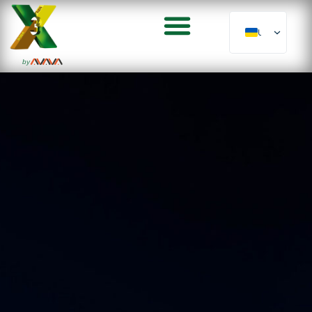
UK
by