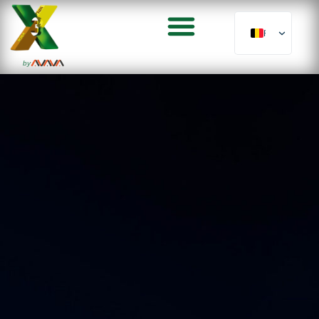
FR
by